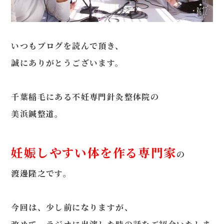
いつもブログを読んで頂き、
080-4461-1473
誠にありがとうございます。
千葉稲毛にある不妊専門針灸整体院の
WEB予約
美浜鍼整道。
妊娠しやすい体を作る専門家
LINE問い合わせ
の
渡邊隆之です。
今回は、少し前になりますが、