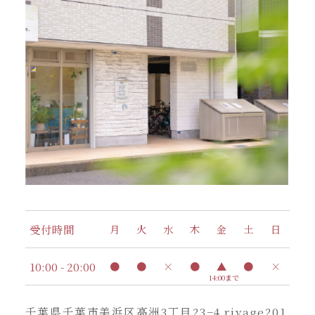
受付時間
月
火
水
木
金
土
日
10:00 - 20:00
●
●
×
●
▲
●
×
14:00まで
千葉県千葉市美浜区高洲3丁目23−4 rivage201