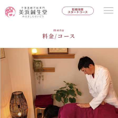
妊娠体質
スタートコース
menu
料金/コース