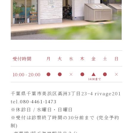
受付時間
月
火
水
木
金
土
日
10:00 - 20:00
●
●
×
●
▲
●
×
14:00まで
千葉県千葉市美浜区高洲3丁目23−4 rivage201
tel.
080-4461-1473
※休診日 / 水曜日・日曜日
※受付は診察終了時間の30分前まで (完全予約
制)