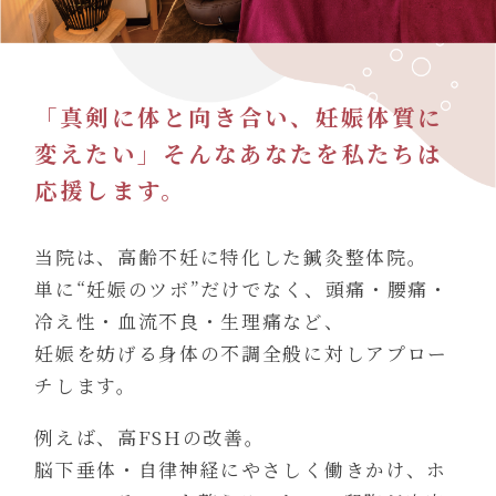
080-4461-1473
「真剣に体と向き合い、妊娠体質に
変えたい」そんなあなたを私たちは
応援します。
WEB予約
当院は、高齢不妊に特化した鍼灸整体院。
単に“妊娠のツボ”だけでなく、頭痛・腰痛・
冷え性・血流不良・生理痛など、
LINE問い合わせ
妊娠を妨げる身体の不調全般に対しアプロー
チします。
例えば、高FSHの改善。
脳下垂体・自律神経にやさしく働きかけ、ホ