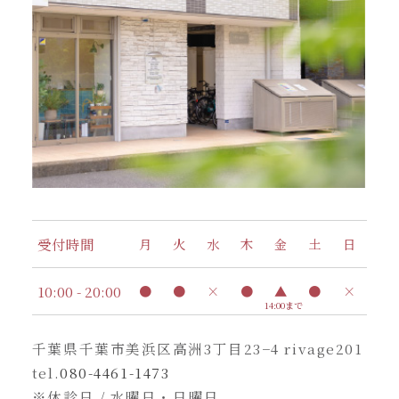
受付時間
月
火
水
木
金
土
日
10:00 - 20:00
●
●
×
●
▲
●
×
14:00まで
千葉県千葉市美浜区高洲3丁目23−4 rivage201
tel.
080-4461-1473
※休診日 / 水曜日・日曜日