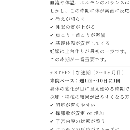
血流や体温、ホルモンのバランスは
しかし、この時期に体が素直に反応
✔ 冷えが和らぐ
✔ 睡眠の質が上がる
✔ 肩こり・首こりが軽減
✔ 基礎体温が安定してくる
妊娠は土台作りが最初の一歩です。
この時期が一番重要です。
⚡ STEP2｜加速期（2〜3ヶ月目）
来院ペース：週1回〜10日に1回
身体の変化が目に見え始める時期で
採卵・移植の結果が出やすくなる方
✔ 卵胞が育ちやすい
✔ 採卵数が安定 or 増加
✔ 子宮内膜の状態が整う
✔ ホルモンの反応がスムーズに