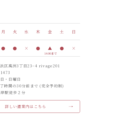
月
火
水
木
金
土
日
●
●
×
●
▲
●
×
14:00まで
高洲3丁目23−4 rivage201
-1473
曜日・日曜日
了時間の30分前まで (完全予約制)
海岸駅徒歩２分
詳しい道案内はこちら