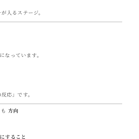
チが入るステージ。
になっています。
の反応」です。
りも
方向
境にすること