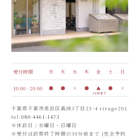
受付時間
月
火
水
木
金
土
日
10:00 - 20:00
●
●
×
●
▲
●
×
14:00まで
千葉県千葉市美浜区高洲3丁目23−4 rivage201
tel.
080-4461-1473
※休診日 / 水曜日・日曜日
※受付は診察終了時間の30分前まで (完全予約