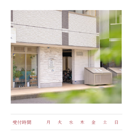
受付時間
月
火
水
木
金
土
日