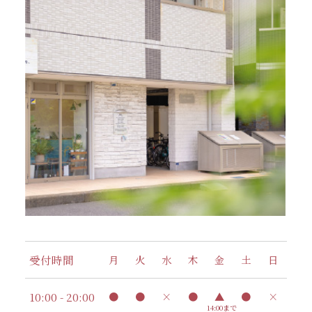
受付時間
月
火
水
木
金
土
日
10:00 - 20:00
●
●
×
●
▲
●
×
14:00まで