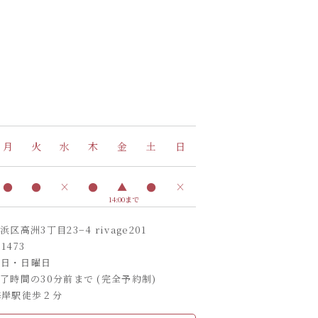
月
火
水
木
金
土
日
●
●
×
●
▲
●
×
14:00まで
高洲3丁目23−4 rivage201
-1473
曜日・日曜日
了時間の30分前まで (完全予約制)
海岸駅徒歩２分