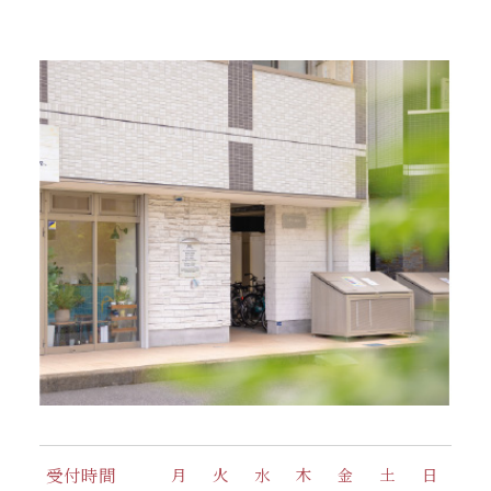
受付時間
月
火
水
木
金
土
日