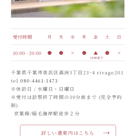
受付時間
月
火
水
木
金
土
日
10:00 - 20:00
●
●
×
●
▲
●
×
14:00まで
千葉県千葉市美浜区高洲3丁目23−4 rivage201
tel.
080-4461-1473
※休診日 / 水曜日・日曜日
※受付は診察終了時間の30分前まで (完全予約
制)
京葉線/稲毛海岸駅徒歩２分
詳しい道案内はこちら