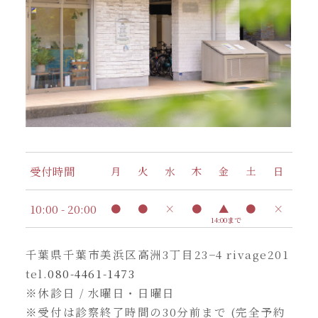
受付時間
月
火
水
木
金
土
日
10:00 - 20:00
●
●
×
●
▲
●
×
14:00まで
千葉県千葉市美浜区高洲3丁目23−4 rivage201
tel.
080-4461-1473
※休診日 / 水曜日・日曜日
※受付は診察終了時間の30分前まで (完全予約