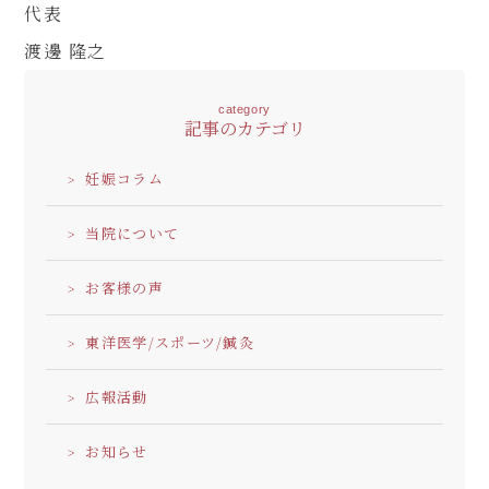
代表
渡邊 隆之
080-4461-1473
category
記事のカテゴリ
妊娠コラム
WEB予約
当院について
お客様の声
LINE問い合わせ
東洋医学/スポーツ/鍼灸
広報活動
お知らせ