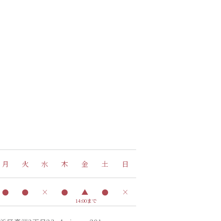
月
火
水
木
金
土
日
●
●
×
●
▲
●
×
14:00まで