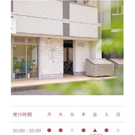
受付時間
月
火
水
木
金
土
日
10:00 - 20:00
●
●
×
●
▲
●
×
14:00まで