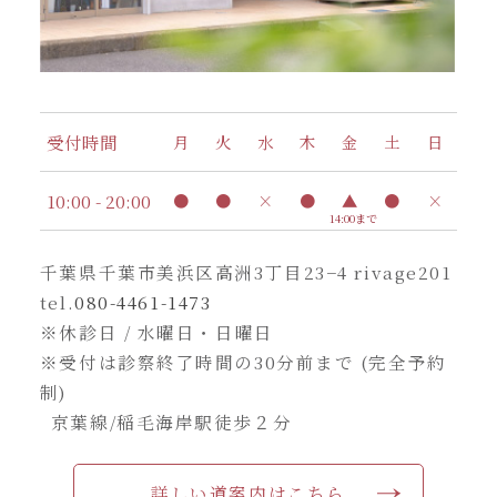
受付時間
月
火
水
木
金
土
日
10:00 - 20:00
●
●
×
●
▲
●
×
14:00まで
千葉県千葉市美浜区高洲3丁目23−4 rivage201
tel.
080-4461-1473
※休診日 / 水曜日・日曜日
※受付は診察終了時間の30分前まで (完全予約
制)
京葉線/稲毛海岸駅徒歩２分
詳しい道案内はこちら