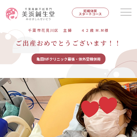
妊娠体質
スタートコース
千葉市花見川区 主婦 ４２歳 M.M様
ご出産おめでとうございます！！
亀田IVFクリニック幕張・体外受精併用