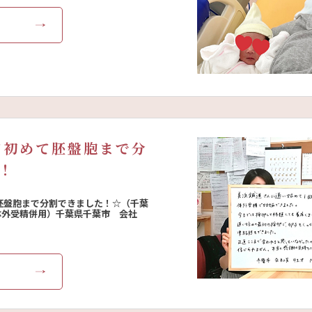
E
て初めて胚盤胞まで分
！
胚盤胞まで分割できました！☆（千葉
体外受精併用）千葉県千葉市 会社
E