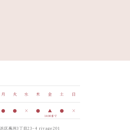
月
火
水
木
金
土
日
●
●
×
●
▲
●
×
14:00まで
高洲3丁目23−4 rivage201