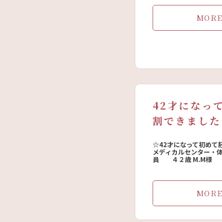
MOR
42才になっ
割できました
☆42才になって初めて
メディカルセンター・
員 ４２歳 M.M様
MOR