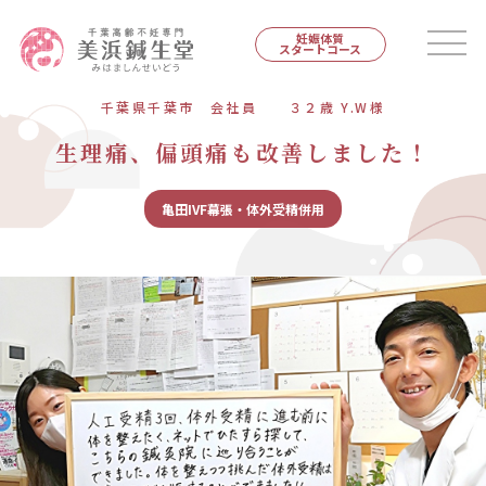
妊娠体質
スタートコース
千葉県千葉市 会社員 ３２歳 Y.W様
生理痛、偏頭痛も改善しました！
亀田IVF幕張・体外受精併用