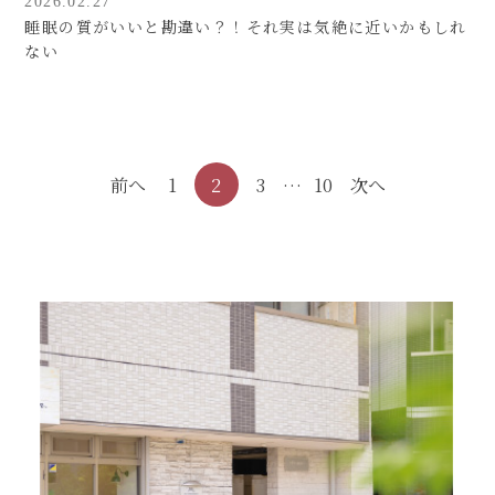
2026.02.27
睡眠の質がいいと勘違い？！それ実は気絶に近いかもしれ
ない
投
前へ
1
2
3
…
10
次へ
稿
の
ペ
ー
ジ
送
り