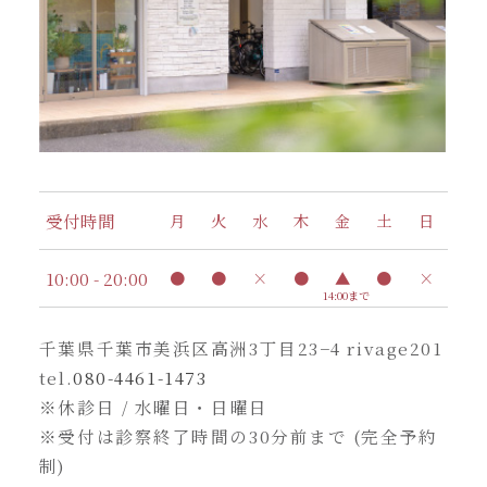
受付時間
月
火
水
木
金
土
日
10:00 - 20:00
●
●
×
●
▲
●
×
14:00まで
千葉県千葉市美浜区高洲3丁目23−4 rivage201
tel.
080-4461-1473
※休診日 / 水曜日・日曜日
※受付は診察終了時間の30分前まで (完全予約
制)